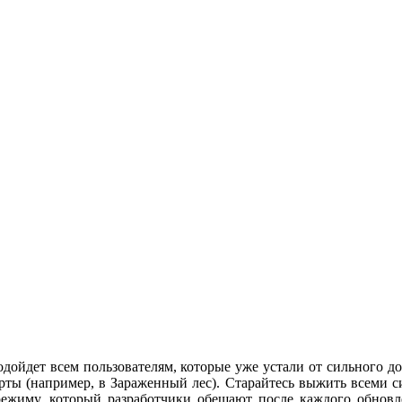
подойдет всем пользователям, которые уже устали от сильного д
ты (например, в Зараженный лес). Старайтесь выжить всеми си
режиму, который разработчики обещают после каждого обновл