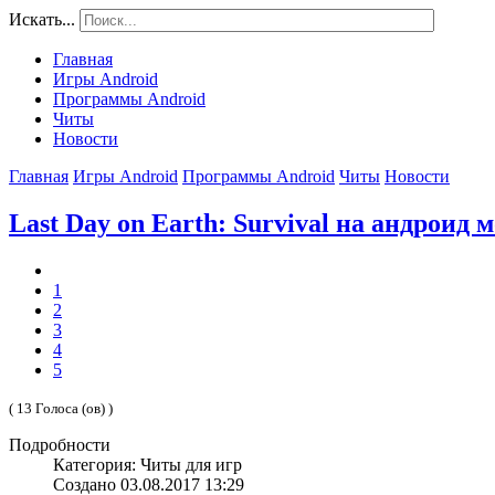
Искать...
Главная
Игры Android
Программы Android
Читы
Новости
Главная
Игры Android
Программы Android
Читы
Новости
Last Day on Earth: Survival на андроид 
1
2
3
4
5
( 13 Голоса (ов) )
Подробности
Категория: Читы для игр
Создано 03.08.2017 13:29