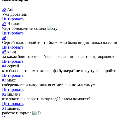
#8
Admin
Уже добавили!
Цитировать
#7
Нкикииа
Чёрт обновление вышло
Цитировать
#6
павел
Сергей надо подойти что-бы можно было видно только название
Цитировать
#5
крид
да какая блин тактика. берешь калаш много аптечек, морковок
Цитировать
#4
сергей
кто был на втором этаже альфа бункера? не могу турель пройти
Цитировать
#3
макс
соберешь если накупишь всех деталей по максимум
Цитировать
#2
милана
кто знает как собрать вездеход?? взлом поможет?
Цитировать
#1
майнер
работает нормас