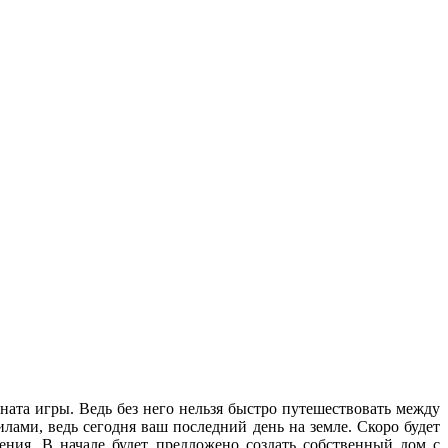
оната игры. Ведь без него нельзя быстро путешествовать между
лами, ведь сегодня ваш последний день на земле. Скоро будет
ения. В начале будет предложено создать собственный дом с