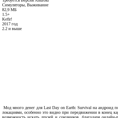
Требуется Версия Android
Симуляторы, Выживание
82,9 МБ
1.5+
Kefir!
2017 год
2.2 и выше
Мод много денег для Last Day on Earth: Survival на андроид 
локациями, особенно это видно при передвижении в конец кар
возможность искать друзей и союзников, благодаря онлайн-