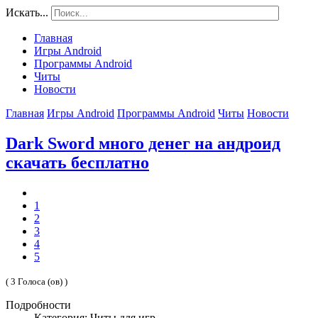
Искать...
Главная
Игры Android
Программы Android
Читы
Новости
Главная
Игры Android
Программы Android
Читы
Новости
Dark Sword много денег на андроид
скачать бесплатно
1
2
3
4
5
( 3 Голоса (ов) )
Подробности
Категория: Читы для игр