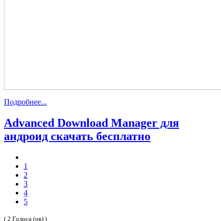
Подробнее...
Advanced Download Manager для
андроид скачать бесплатно
1
2
3
4
5
( 2 Голоса (ов) )