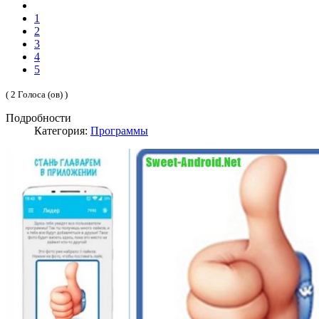
1
2
3
4
5
( 2 Голоса (ов) )
Подробности
Категория:
Программы