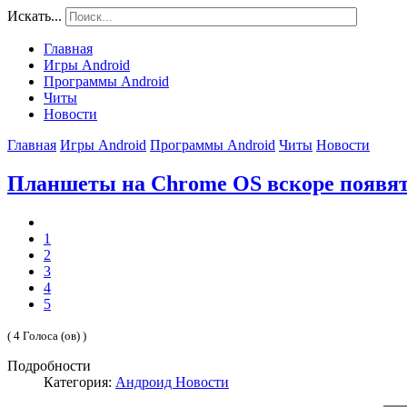
Искать...
Главная
Игры Android
Программы Android
Читы
Новости
Главная
Игры Android
Программы Android
Читы
Новости
Планшеты на Chrome OS вскоре появят
1
2
3
4
5
( 4 Голоса (ов) )
Подробности
Категория:
Андроид Новости