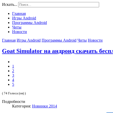
Искать...
Главная
Игры Android
Программы Android
Читы
Новости
Главная
Игры Android
Программы Android
Читы
Новости
Goat Simulator на андроид скачать бесп
1
2
3
4
5
( 74 Голоса (ов) )
Подробности
Категория:
Новинки 2014