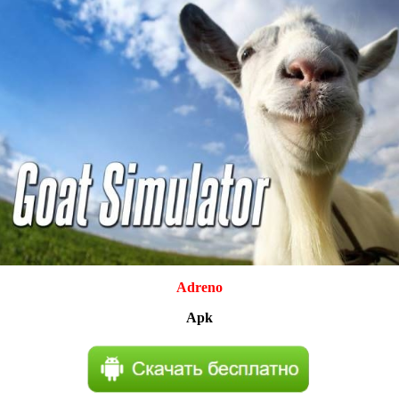
Adreno
Apk