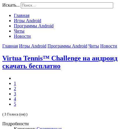
Искать...
Главная
Игры Android
Программы Android
Читы
Новости
Главная
Игры Android
Программы Android
Читы
Новости
Virtua Tennis™ Challenge на андроид
скачать бесплатно
1
2
3
4
5
( 3 Голоса (ов) )
Подробности
Категория:
Спортивные