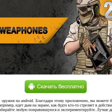
ор оружия на android. Благодаря этому приложению, вы можете
ример, идет дым на экране, как будто кто-то стреляет в действ
бирайте любую понравившуюся и экспериментируйте. Лучше дела