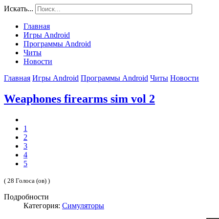
Искать...
Главная
Игры Android
Программы Android
Читы
Новости
Главная
Игры Android
Программы Android
Читы
Новости
Weaphones firearms sim vol 2
1
2
3
4
5
( 28 Голоса (ов) )
Подробности
Категория:
Симуляторы