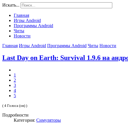
Искать...
Главная
Игры Android
Программы Android
Читы
Новости
Главная
Игры Android
Программы Android
Читы
Новости
Last Day on Earth: Survival 1.9.6 на анд
1
2
3
4
5
( 4 Голоса (ов) )
Подробности
Категория:
Симуляторы