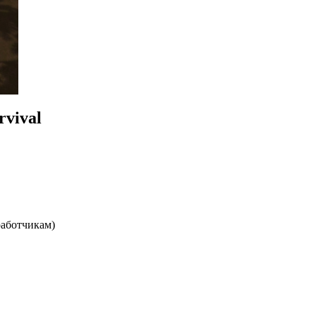
rvival
работчикам)