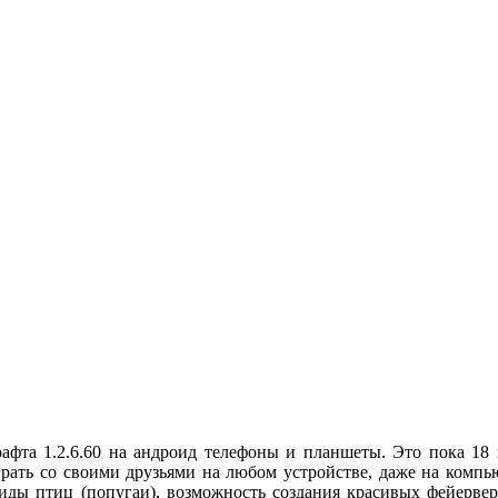
рафта 1.2.6.60 на андроид телефоны и планшеты. Это пока 18
грать со своими друзьями на любом устройстве, даже на компь
виды птиц (попугаи), возможность создания красивых фейерве