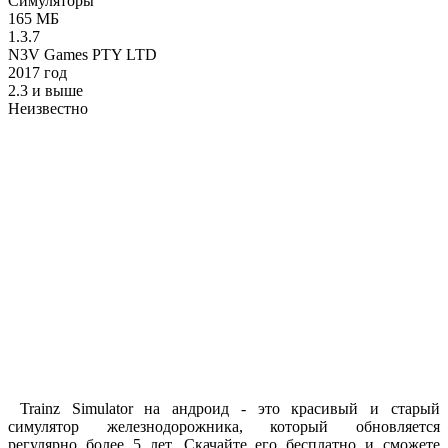
Симуляторы
165 МБ
1.3.7
N3V Games PTY LTD
2017 год
2.3 и выше
Неизвестно
Trainz Simulator на андроид - это красивый и старый
симулятор железнодорожника, который обновляется
регулярно более 5 лет. Скачайте его бесплатно и сможете