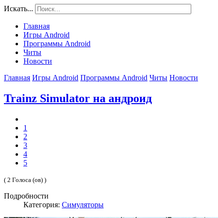
Искать...
Главная
Игры Android
Программы Android
Читы
Новости
Главная
Игры Android
Программы Android
Читы
Новости
Trainz Simulator на андроид
1
2
3
4
5
( 2 Голоса (ов) )
Подробности
Категория:
Симуляторы