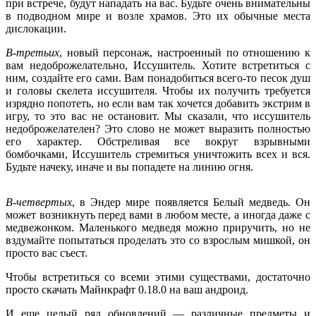
при встрече, будут нападать на вас. Будьте очень внимательны
в подводном мире и возле храмов. Это их обычные места
дислокации.
В-третьих
, новый персонаж, настроенный по отношению к
вам недоброжелательно, Иссушитель. Хотите встретиться с
ним, создайте его сами. Вам понадобиться всего-то песок душ
и головы скелета иссушителя. Чтобы их получить требуется
изрядно попотеть, но если вам так хочется добавить экстрим в
игру, то это вас не остановит. Мы сказали, что иссушитель
недоброжелателен? Это слово не может выразить полностью
его характер. Обстреливая все вокруг взрывными
бомбочками, Иссушитель стремиться уничтожить всех и вся.
Будьте начеку, иначе и вы попадете на линию огня.
В-четвертых
, в Эндер мире появляется Белый медведь. Он
может возникнуть перед вами в любом месте, а иногда даже с
медвежонком. Маленького медведя можно приручить, но не
вздумайте попытаться проделать это со взрослым мишкой, он
просто вас съест.
Чтобы встретиться со всеми этими существами, достаточно
просто скачать Майнкрафт 0.18.0 на ваш андроид.
И еще целый ряд обновлений — различные предметы и