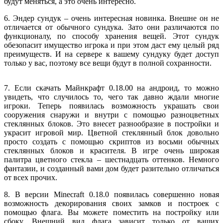
будут меняться, а это очень интересно.
6. Эндер сундук – очень интересная новинка. Внешне он не
отличается от обычного сундука. Зато они различаются по
функционалу, по способу хранения вещей. Этот сундук
обезопасит имущество игрока и при этом даст ему целый ряд
преимуществ. И на сервере к вашему сундуку будет доступ
только у вас, поэтому все вещи будут в полной сохранности.
7. Если скачать Майнкрафт 0.18.00 на андроид, то можно
увидеть, что случилось то, чего так давно ждали многие
игроки. Теперь появилась возможность украшать свои
сооружения снаружи и внутри с помощью разноцветных
стеклянных блоков. Это внесет разнообразие в постройки и
украсит игровой мир. Цветной стеклянный блок довольно
просто создать с помощью скриптов из восьми обычных
стеклянных блоков и красителя. В игре очень широкая
палитра цветного стекла – шестнадцать оттенков. Немного
фантазии, и созданный вами дом будет разительно отличаться
от всех прочих.
8. В версии Minecraft 0.18.0 появилась совершенно новая
возможность декорирования своих замков и построек с
помощью флага. Вы можете поместить на постройку или
сбоку. Внешний вид флага зависит только от ваших