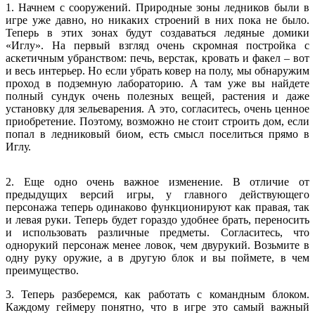
1. Начнем с сооружений. Природные зоны ледников были в
игре уже давно, но никаких строений в них пока не было.
Теперь в этих зонах будут создаваться ледяные домики
«Иглу». На первый взгляд очень скромная постройка с
аскетичным убранством: печь, верстак, кровать и факел – вот
и весь интерьер. Но если убрать ковер на полу, мы обнаружим
проход в подземную лабораторию. А там уже вы найдете
полный сундук очень полезных вещей, растения и даже
установку для зельеварения. А это, согласитесь, очень ценное
приобретение. Поэтому, возможно не стоит строить дом, если
попал в ледниковый биом, есть смысл поселиться прямо в
Иглу.
2. Еще одно очень важное изменение. В отличие от
предыдущих версий игры, у главного действующего
персонажа теперь одинаково функционируют как правая, так
и левая руки. Теперь будет гораздо удобнее брать, переносить
и использовать различные предметы. Согласитесь, что
однорукий персонаж менее ловок, чем двурукий. Возьмите в
одну руку оружие, а в другую блок и вы поймете, в чем
преимущество.
3. Теперь разберемся, как работать с командным блоком.
Каждому геймеру понятно, что в игре это самый важный