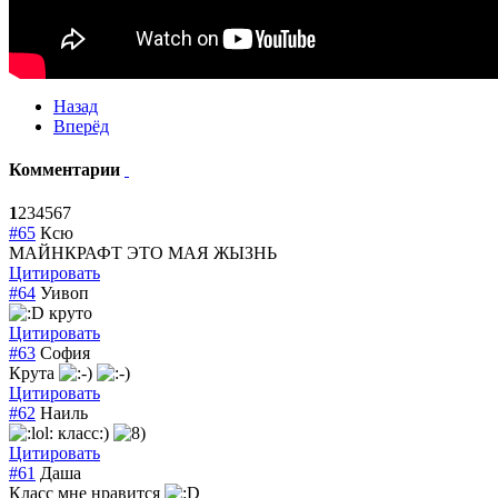
Назад
Вперёд
Комментарии
1
2
3
4
5
6
7
#65
Ксю
МАЙНКРАФТ ЭТО МАЯ ЖЫЗНЬ
Цитировать
#64
Уивоп
круто
Цитировать
#63
София
Крута
Цитировать
#62
Наиль
класс:)
Цитировать
#61
Даша
Класс мне нравится