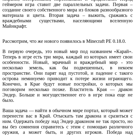
геймером игра ставит две параллельных задачи. Первая –
создание своего собственного мира из блоков разнообразного
материала и цвета. Вторая задача – выжить, сражаясь с
враждебными существами, населяющими вселенную
Майнкрафт.
Рассмотрим, что же нового появилось в Minecraft РЕ 0.18.0.
В первую очередь, это новый мир под названием «Карай».
Теперь в игре есть три мира, каждый из которых имеет свои
особенности. Новый, мрачный и враждебный мир - это
несколько земель, как бы подвешенных, в некоем
пространстве. Они парят над пустотой, и падение с такого
острова неминуемо приводит к потере жизни играющего.
Конечно, в Крае будут новые постройки, о которых мы
поговорим несколько позже. Властитель Края — дракон
Эндер. Больше и могущественнее его в игре пока еще не
было.
Ваша задача — найти в обычном мире портал, который может
перенести вас в Край. Отыскать там дракона и сразиться с
ним. Одержать победу над Эндер драконом не так просто, но
вы без сомнения справитесь с этим с помощью различного
оружия, а может быть, и других игроков. Победа над