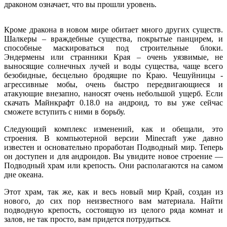
драконом означает, что вы прошли уровень.
Кроме дракона в новом мире обитает много других существ.
Шалкеры – враждебные существа, покрытые панцирем, и
способные маскироваться под строительные блоки.
Эндермены или странники Края – очень уязвимые, не
выносящие солнечных лучей и воды существа, чаще всего
безобидные, бесцельно бродящие по Краю. Чешуйницы -
агрессивные мобы, очень быстро передвигающиеся и
атакующие внезапно, наносят очень небольшой ущерб. Если
скачать Майнкрафт 0.18.0 на андроид, то вы уже сейчас
сможете вступить с ними в борьбу.
Следующий комплекс изменений, как и обещали, это
строения. В компьютерной версии Minecraft уже давно
известен и основательно проработан Подводный мир. Теперь
он доступен и для андроидов. Вы увидите новое строение —
Подводный храм или крепость. Они располагаются на самом
дне океана.
Этот храм, так же, как и весь новый мир Край, создан из
нового, до сих пор неизвестного вам материала. Найти
подводную крепость, состоящую из целого ряда комнат и
залов, не так просто, вам придется потрудиться.