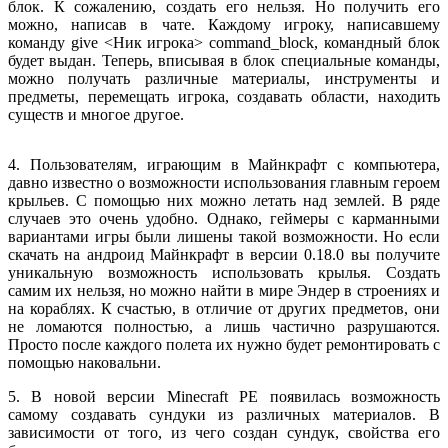
блок. К сожалению, создать его нельзя. Но получить его
можно, написав в чате. Каждому игроку, написавшему
команду give <Ник игрока> command_block, командный блок
будет выдан. Теперь, вписывая в блок специальные команды,
можно получать различные материалы, инструменты и
предметы, перемещать игрока, создавать области, находить
существ и многое другое.
4. Пользователям, играющим в Майнкрафт с компьютера,
давно известно о возможности использования главным героем
крыльев. С помощью них можно летать над землей. В ряде
случаев это очень удобно. Однако, геймеры с карманными
вариантами игры были лишены такой возможности. Но если
скачать на андроид Майнкрафт в версии 0.18.0 вы получите
уникальную возможность использовать крылья. Создать
самим их нельзя, но можно найти в мире Эндер в строениях и
на кораблях. К счастью, в отличие от других предметов, они
не ломаются полностью, а лишь частично разрушаются.
Просто после каждого полета их нужно будет ремонтировать с
помощью наковальни.
5. В новой версии Minecraft РЕ появилась возможность
самому создавать сундуки из различных материалов. В
зависимости от того, из чего создан сундук, свойства его