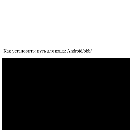
Как установить
: путь для кэша: Android/obb/