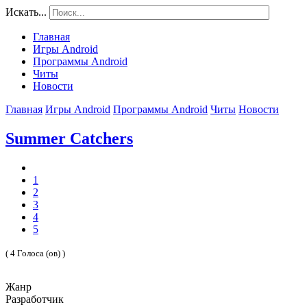
Искать...
Главная
Игры Android
Программы Android
Читы
Новости
Главная
Игры Android
Программы Android
Читы
Новости
Summer Catchers
1
2
3
4
5
( 4 Голоса (ов) )
Жанр
Разработчик