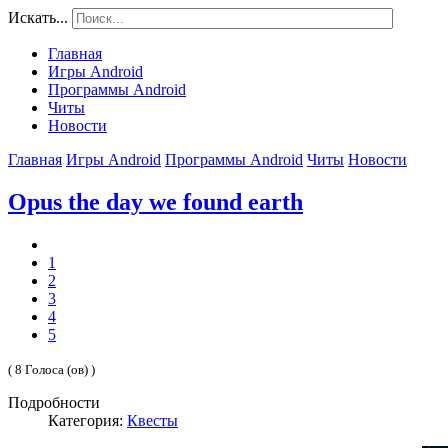
Искать...
Главная
Игры Android
Программы Android
Читы
Новости
Главная
Игры Android
Программы Android
Читы
Новости
Opus the day we found earth
1
2
3
4
5
( 8 Голоса (ов) )
Подробности
Категория:
Квесты