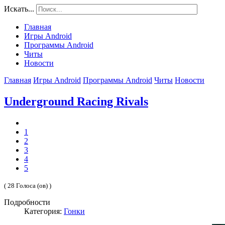
Искать...
Главная
Игры Android
Программы Android
Читы
Новости
Главная
Игры Android
Программы Android
Читы
Новости
Underground Racing Rivals
1
2
3
4
5
( 28 Голоса (ов) )
Подробности
Категория:
Гонки