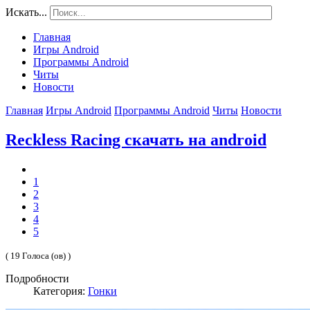
Искать...
Главная
Игры Android
Программы Android
Читы
Новости
Главная
Игры Android
Программы Android
Читы
Новости
Reckless Racing скачать на android
1
2
3
4
5
( 19 Голоса (ов) )
Подробности
Категория:
Гонки