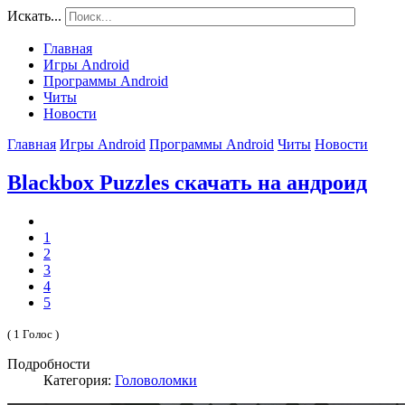
Искать...
Главная
Игры Android
Программы Android
Читы
Новости
Главная
Игры Android
Программы Android
Читы
Новости
Blackbox Puzzles скачать на андроид
1
2
3
4
5
( 1 Голос )
Подробности
Категория:
Головоломки