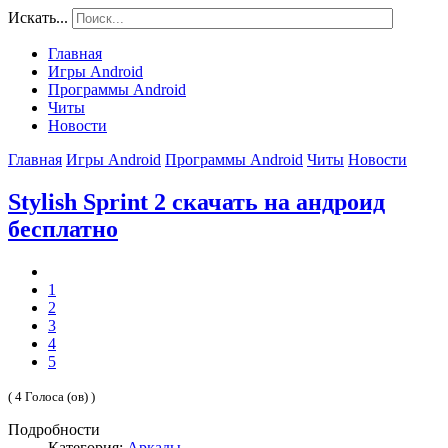
Искать...
Главная
Игры Android
Программы Android
Читы
Новости
Главная
Игры Android
Программы Android
Читы
Новости
Stylish Sprint 2 скачать на андроид
бесплатно
1
2
3
4
5
( 4 Голоса (ов) )
Подробности
Категория:
Аркады