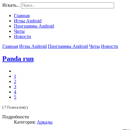
Искать...
Главная
Игры Android
Программы Android
Читы
Новости
Главная
Игры Android
Программы Android
Читы
Новости
Panda run
1
2
3
4
5
( 7 Голоса (ов) )
Подробности
Категория:
Аркады