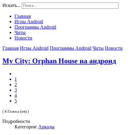
Искать...
Главная
Игры Android
Программы Android
Читы
Новости
Главная
Игры Android
Программы Android
Читы
Новости
My City: Orphan House на андроид
1
2
3
4
5
( 4 Голоса (ов) )
Подробности
Категория:
Аркады