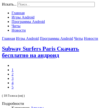
Искать...
Главная
Игры Android
Программы Android
Читы
Новости
Главная
Игры Android
Программы Android
Читы
Новости
Subway Surfers Paris Скачать
бесплатно на андроид
1
2
3
4
5
( 18 Голоса (ов) )
Подробности
Категория:
Аркады