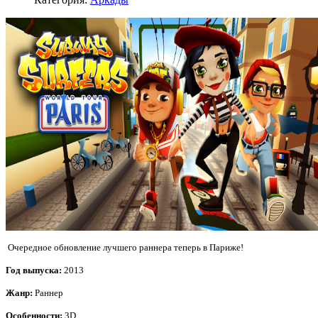
Очередное обновление лучшего раннера теперь в Париже!
Год выпуска
:
2013
Жанр
:
Раннер
Особенности:
3D