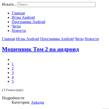
Искать...
Главная
Игры Android
Программы Android
Читы
Новости
Главная
Игры Android
Программы Android
Читы
Новости
Мошенник Том 2 на андроид
1
2
3
4
5
( 5 Голоса (ов) )
Подробности
Категория:
Аркады