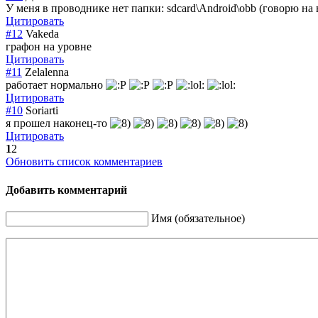
У меня в проводнике нет папки: sdcard\Android\
obb (говорю на 
Цитировать
#12
Vakeda
графон на уровне
Цитировать
#11
Zelalenna
работает нормально
Цитировать
#10
Soriarti
я прошел наконец-то
Цитировать
1
2
Обновить список комментариев
Добавить комментарий
Имя (обязательное)