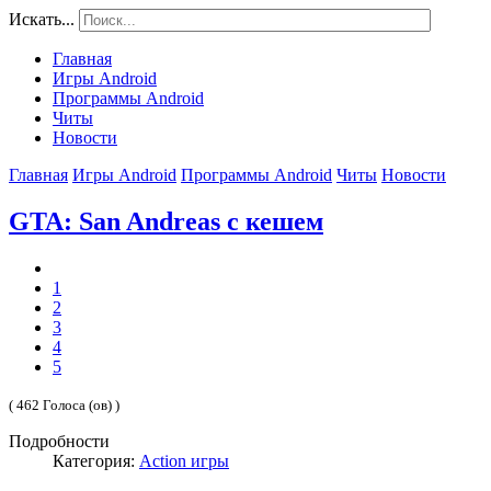
Искать...
Главная
Игры Android
Программы Android
Читы
Новости
Главная
Игры Android
Программы Android
Читы
Новости
GTA: San Andreas с кешем
1
2
3
4
5
( 462 Голоса (ов) )
Подробности
Категория:
Action игры