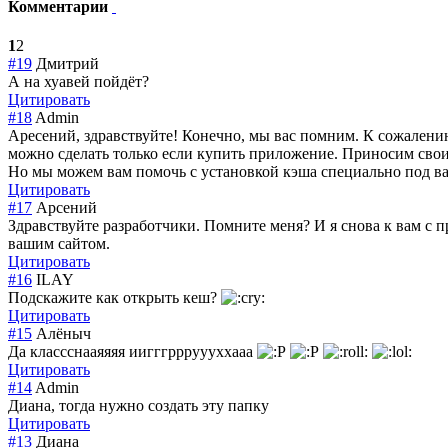
Комментарии
1
2
#19
Дмитрий
А на хуавей пойдёт?
Цитировать
#18
Admin
Аресений, здравствуйте! Конечно, мы вас помним. К сожалению
можно сделать только если купить приложение. Приносим свои
Но мы можем вам помочь с установкой кэша специально под в
Цитировать
#17
Арсений
Здравствуйте разработчики. Помните меня? И я снова к вам с п
вашим сайтом.
Цитировать
#16
ILAY
Подскажите как открыть кеш?
Цитировать
#15
Алёныч
Да классснааяяяя иигггррруууххаа
а
Цитировать
#14
Admin
Диана, тогда нужно создать эту папку
Цитировать
#13
Диана