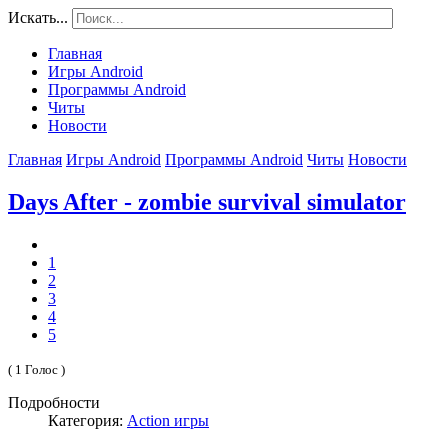
Искать...
Главная
Игры Android
Программы Android
Читы
Новости
Главная
Игры Android
Программы Android
Читы
Новости
Days After - zombie survival simulator
1
2
3
4
5
( 1 Голос )
Подробности
Категория:
Action игры