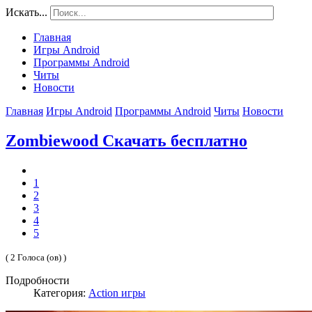
Искать...
Главная
Игры Android
Программы Android
Читы
Новости
Главная
Игры Android
Программы Android
Читы
Новости
Zombiewood Скачать бесплатно
1
2
3
4
5
( 2 Голоса (ов) )
Подробности
Категория:
Action игры