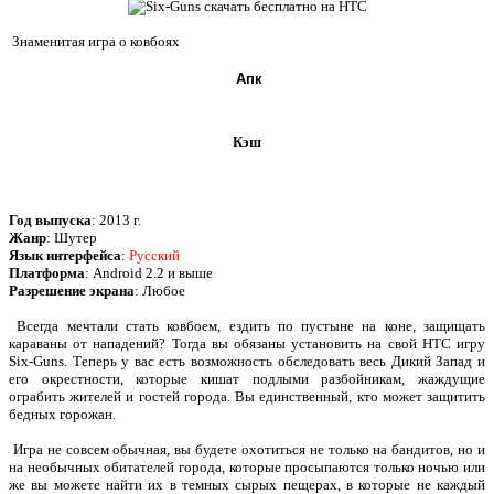
Знаменитая игра о ковбоях
Апк
Кэш
Год выпуска
: 2013 г.
Жанр
: Шутер
Язык интерфейса
:
Русский
Платформа
: Android 2.2 и выше
Разрешение экрана
: Любое
Всегда мечтали стать ковбоем, ездить по пустыне на коне, защищать
караваны от нападений? Тогда вы обязаны установить на свой HTC игру
Six-Guns. Теперь у вас есть возможность обследовать весь Дикий Запад и
его окрестности, которые кишат подлыми разбойникам, жаждущие
ограбить жителей и гостей города. Вы единственный, кто может защитить
бедных горожан.
Игра не совсем обычная, вы будете охотиться не только на бандитов, но и
на необычных обитателей города, которые просыпаются только ночью или
же вы можете найти их в темных сырых пещерах, в которые не каждый