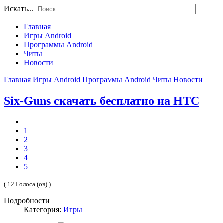
Искать...
Главная
Игры Android
Программы Android
Читы
Новости
Главная
Игры Android
Программы Android
Читы
Новости
Six-Guns скачать бесплатно на HTC
1
2
3
4
5
( 12 Голоса (ов) )
Подробности
Категория:
Игры