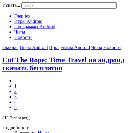
Искать...
Главная
Игры Android
Программы Android
Читы
Новости
Главная
Игры Android
Программы Android
Читы
Новости
Cut The Rope: Time Travel на андроид
скачать бесплатно
1
2
3
4
5
( 12 Голоса (ов) )
Подробности
Категория:
Игры