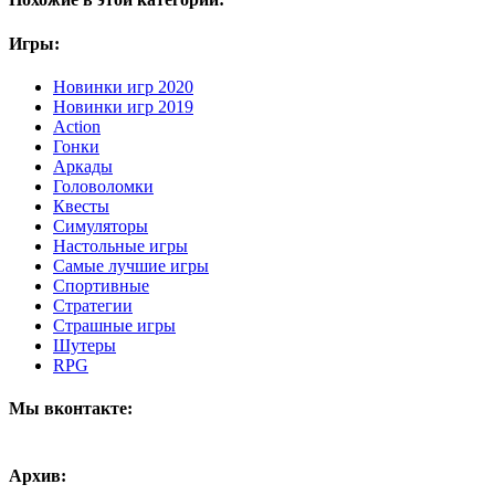
Игры:
Новинки игр 2020
Новинки игр 2019
Action
Гонки
Аркады
Головоломки
Квесты
Симуляторы
Настольные игры
Самые лучшие игры
Спортивные
Стратегии
Страшные игры
Шутеры
RPG
Мы вконтакте:
Архив: