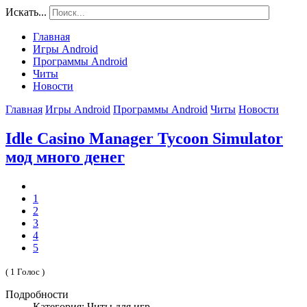
Искать...
Главная
Игры Android
Программы Android
Читы
Новости
Главная
Игры Android
Программы Android
Читы
Новости
Idle Casino Manager Tycoon Simulator
мод много денег
1
2
3
4
5
( 1 Голос )
Подробности
Категория: Читы для игр