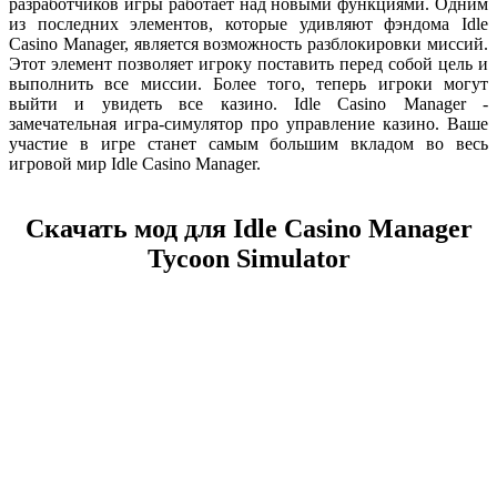
разработчиков игры работает над новыми функциями. Одним
из последних элементов, которые удивляют фэндома Idle
Casino Manager, является возможность разблокировки миссий.
Этот элемент позволяет игроку поставить перед собой цель и
выполнить все миссии. Более того, теперь игроки могут
выйти и увидеть все казино. Idle Casino Manager -
замечательная игра-симулятор про управление казино. Ваше
участие в игре станет самым большим вкладом во весь
игровой мир Idle Casino Manager.
Скачать мод для Idle Casino Manager
Tycoon Simulator