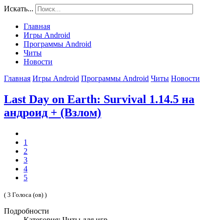
Искать...
Главная
Игры Android
Программы Android
Читы
Новости
Главная
Игры Android
Программы Android
Читы
Новости
Last Day on Earth: Survival 1.14.5 на
андроид + (Взлом)
1
2
3
4
5
( 3 Голоса (ов) )
Подробности
Категория: Читы для игр