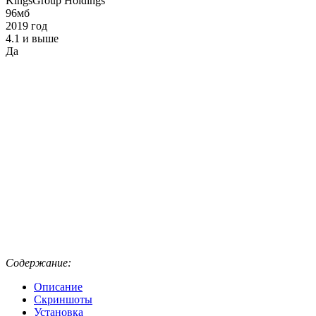
KingsGroup Holdings
96мб
2019 год
4.1 и выше
Да
Содержание:
Описание
Скриншоты
Установка