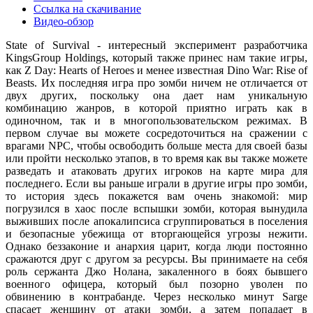
Ссылка на скачивание
Видео-обзор
State of Survival - интересный эксперимент разработчика
KingsGroup Holdings, который также принес нам такие игры,
как Z Day: Hearts of Heroes и менее известная Dino War: Rise of
Beasts. Их последняя игра про зомби ничем не отличается от
двух других, поскольку она дает нам уникальную
комбинацию жанров, в которой приятно играть как в
одиночном, так и в многопользовательском режимах. В
первом случае вы можете сосредоточиться на сражении с
врагами NPC, чтобы освободить больше места для своей базы
или пройти несколько этапов, в то время как вы также можете
разведать и атаковать других игроков на карте мира для
последнего. Если вы раньше играли в другие игры про зомби,
то история здесь покажется вам очень знакомой: мир
погрузился в хаос после вспышки зомби, которая вынудила
выживших после апокалипсиса сгруппироваться в поселения
и безопасные убежища от вторгающейся угрозы нежити.
Однако беззаконие и анархия царит, когда люди постоянно
сражаются друг с другом за ресурсы. Вы принимаете на себя
роль сержанта Джо Нолана, закаленного в боях бывшего
военного офицера, который был позорно уволен по
обвинению в контрабанде. Через несколько минут Sarge
спасает женщину от атаки зомби, а затем попадает в