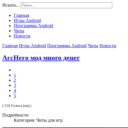
Искать...
Главная
Игры Android
Программы Android
Читы
Новости
Главная
Игры Android
Программы Android
Читы
Новости
ArcHero мод много денег
1
2
3
4
5
( 116 Голоса (ов) )
Подробности
Категория: Читы для игр