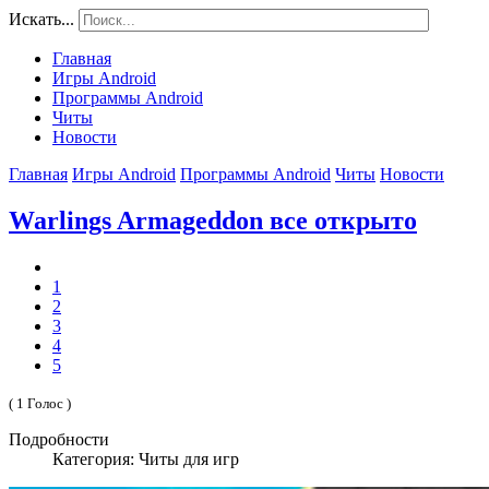
Искать...
Главная
Игры Android
Программы Android
Читы
Новости
Главная
Игры Android
Программы Android
Читы
Новости
Warlings Armageddon все открыто
1
2
3
4
5
( 1 Голос )
Подробности
Категория: Читы для игр