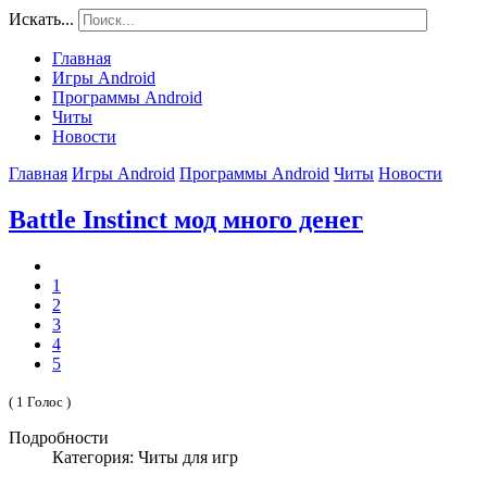
Искать...
Главная
Игры Android
Программы Android
Читы
Новости
Главная
Игры Android
Программы Android
Читы
Новости
Battle Instinct мод много денег
1
2
3
4
5
( 1 Голос )
Подробности
Категория: Читы для игр