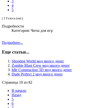
3
4
5
( 2 Голоса (ов) )
Подробности
Категория: Читы для игр
Подробнее...
Еще статьи...
Shooting World мод много денег
Zombie Blast Crew мод много денег
Idle Construction 3D мод много денег
Dude Perfect 2 мод много денег
Страница 10 из 82
В начало
Назад
5
6
7