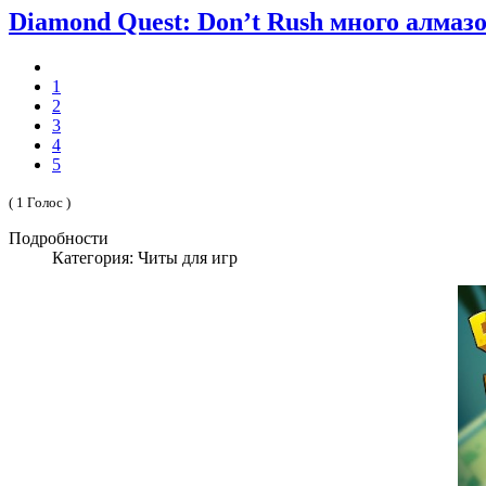
Diamond Quest: Don’t Rush много алмаз
1
2
3
4
5
( 1 Голос )
Подробности
Категория: Читы для игр