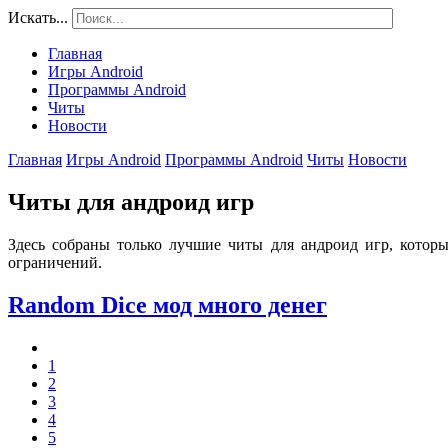
Искать...
Главная
Игры Android
Программы Android
Читы
Новости
Главная
Игры Android
Программы Android
Читы
Новости
Читы для андроид игр
Здесь собраны только лучшие читы для андроид игр, которы
ограничений.
Random Dice мод много денег
1
2
3
4
5